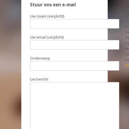
Stuur ons een e-mail
B
A
Uw naam (verplicht)
C
P
V
Uw email (verplicht)
Te
Fa
Mo
6
Onderwerp
Em
i
Uw bericht