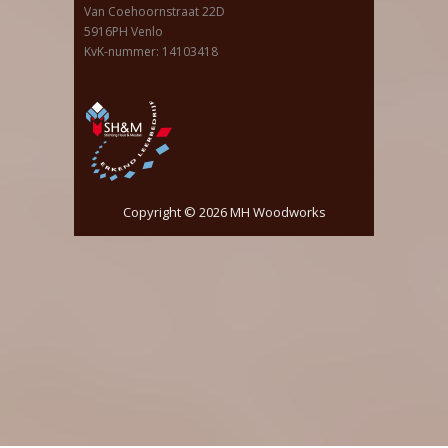
Van Coehoornstraat 22D
5916PH Venlo
KvK-nummer: 14103418
Copyright © 2026
MH Woodworks