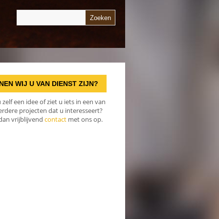
NEN WIJ U VAN DIENST ZIJN?
 zelf een idee of ziet u iets in een van
rdere projecten dat u interesseert?
an vrijblijvend
contact
met ons op.