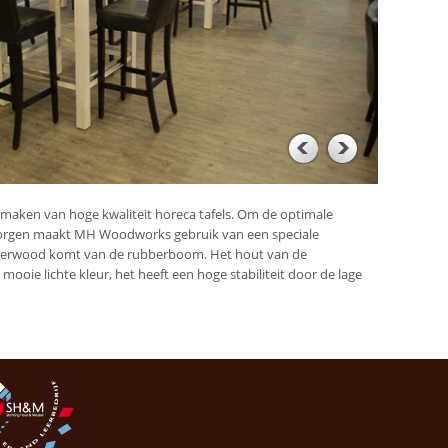
maken van hoge kwaliteit horeca tafels. Om de optimale
borgen maakt MH Woodworks gebruik van een speciale
erwood komt van de rubberboom. Het hout van de
ooie lichte kleur, het heeft een hoge stabiliteit door de lage