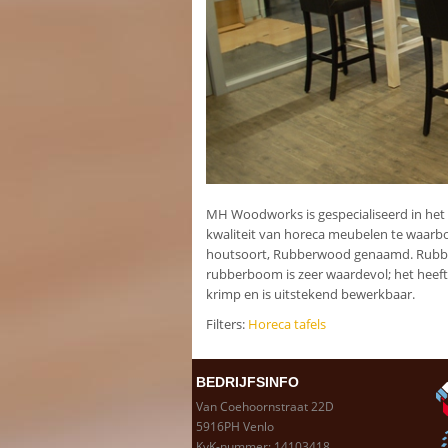
MH Woodworks is gespecialiseerd in het 
kwaliteit van horeca meubelen te waar
houtsoort, Rubberwood genaamd. Rubb
rubberboom is zeer waardevol; het heeft m
krimp en is uitstekend bewerkbaar.
Filters:
Horeca tafels
BEDRIJFSINFO
Van Coehoornstraat 22D
5916PH Venlo
KvK-nummer: 14103418